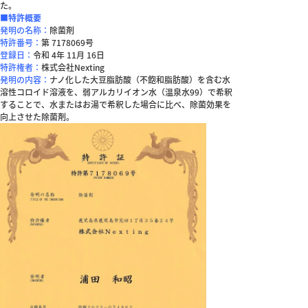
た。
■特許概要
発明の名称：
除菌剤
特許番号：
第 7178069号
登録日：
令和 4年 11月 16日
特許権者：
株式会社Nexting
発明の内容：
ナノ化した大豆脂肪酸（不飽和脂肪酸）を含む水
溶性コロイド溶液を、弱アルカリイオン水（温泉水99）で希釈
することで、水またはお湯で希釈した場合に比べ、除菌効果を
向上させた除菌剤。