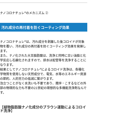
ナノコロナチュレ®のメカニズム ②
汚れ成分の再付着を防ぐコーティング効果
ナノコロナチュレ®は、汚れ成分を剥離した後コロイドが対象
物を覆い、汚れ成分の再付着を防ぐコーティング効果を発揮し
ます。
また、ナノ化された大豆脂肪酸は、洗浄と同時に古い油脂と化
学反応し石鹸化されますので、排水は配管等を洗浄することに
なります。
結果としてナノコロナチュレ®によるコロイド洗浄は、各種化
学物質を使用しない天然成分で、電気、水等のエネルギー資源
の節約、人的労力の低減に繋がります。
泡立つことがなく水洗いも不要であり、攪拌・こするなどの外
部の物理的な力も不要の21世紀の理想的な多機能洗浄剤なんで
す。
【植物脂肪酸ナノ化成分のブラウン運動によるコロイ
ド洗浄】