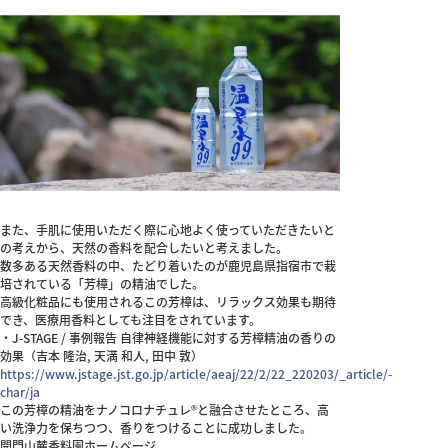
また、手肌に使用いただく際に心地よく使っていただきたいと
の考えから、天然の香料を配合したいと考えました。
数多ある天然香料の中、たどり着いたのが鹿児島県指宿市で栽
培されている「芳樟」の精油でした。
高級化粧品にも使用されるこの芳樟は、リラックス効果も期待
でき、医療用香料としても注目をされています。
・J-STAGE / 事例報告 自律神経機能に対する芳樟精油の香りの
効果（吉本 隆治, 天満 和人, 田中 敦）
https://www.jstage.jst.go.jp/article/aeaj/22/2/22_220203/_article/-
char/ja
この芳樟の精油をナノコロナチュレ®と融合させたところ、高
い洗浄力を保ちつつ、香りをつけることに成功しました。
開門山麓香料園ホームページ