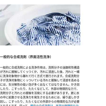
一般的な合成洗剤（界面活性洗浄）
一般的に合成洗剤による洗浄作用は、洗剤分子の油親和性構造
が汚れに接触してくっつくか、汚れに浸透した後、汚れと一緒
に洗浄対象物から離れて行く方式で進行されます。合成洗剤分
子が洗浄対象物にくっついている汚れと接触して浸透を高める
には、生分解性の低い泡が多く出なくてはなりません。かき回
したり、こすったり、たたくなどして、外部の物理的な力で、
洗剤分子と汚れとの接触を活発にする必要があります。更に水
の中に拡散させる洗浄力を発生させるためには、繰り返しかき
回し、こすったり、たたくなどの外部からの物理的な力が必要
となるんです。従って、
既存の合成洗剤は、外部の物理的な力