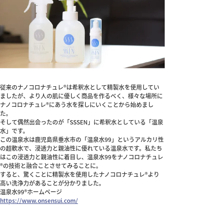
従来のナノコロナチュレ®は希釈水として精製水を使用してい
ましたが、より人の肌に優しく商品を作るべく、様々な場所に
ナノコロナチュレ®にあう水を探しにいくことから始めまし
た。
そして偶然出会ったのが「SSSEN」に希釈水としている「温泉
水」です。
この温泉水は鹿児島県垂水市の「温泉水99」というアルカリ性
の超軟水で、浸透力と親油性に優れている温泉水です。私たち
はこの浸透力と親油性に着目し、温泉水99をナノコロナチュレ
®の技術と融合ことさせてみることに。
すると、驚くことに精製水を使用したナノコロナチュレ®より
高い洗浄力があることが分かりました。
温泉水99®ホームページ
https://www.onsensui.com/